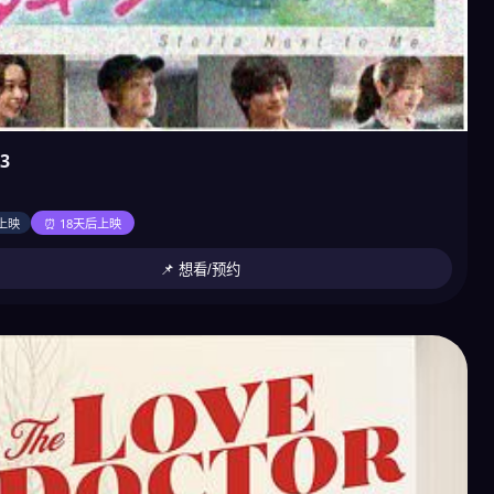
3
上映
⏰ 18天后上映
📌 想看/预约