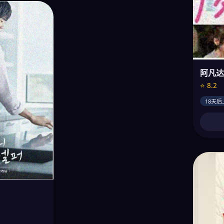
阿凡达
⭐ 8.2
18天后