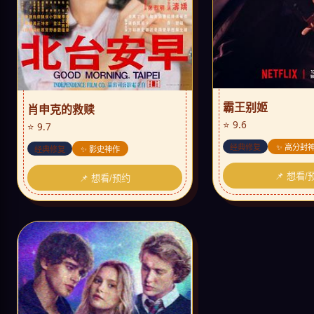
霸王别姬
肖申克的救赎
⭐ 9.6
⭐ 9.7
经典修复
✨ 高分封
经典修复
✨ 影史神作
📌 想看/
📌 想看/预约