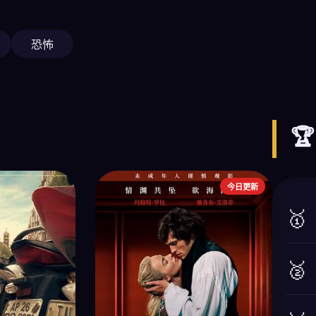
恐怖

今日更新
🥇
🥈