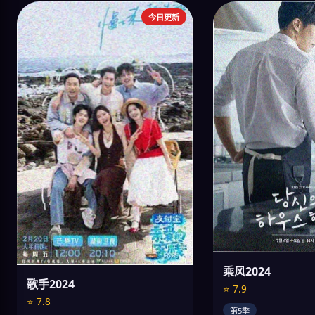
今日更新
乘风2024
歌手2024
⭐ 7.9
⭐ 7.8
第5季