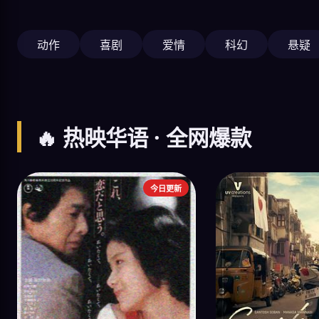
动作
喜剧
爱情
科幻
悬疑
🔥 热映华语 · 全网爆款
今日更新