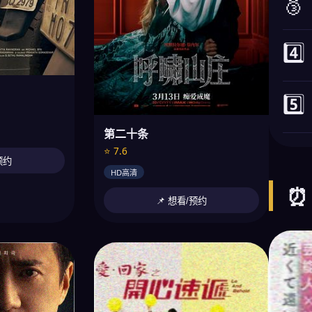
🥉
4️⃣
5️⃣
第二十条
⭐ 7.6
预约
HD高清
⏰
📌 想看/预约