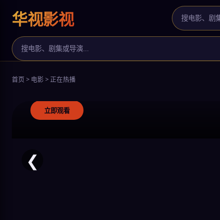
华视影视
热辣滚烫
我的阿勒泰
庆余年2
首页 > 电影 > 正在热播
拳拳真心，热辣蜕变
北疆牧歌，治愈之旅
范闲归来，风云再起
立即观看
立即观看
立即观看
❮