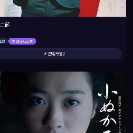
二部
上映
⏰ 25天后上映
📌 想看/预约