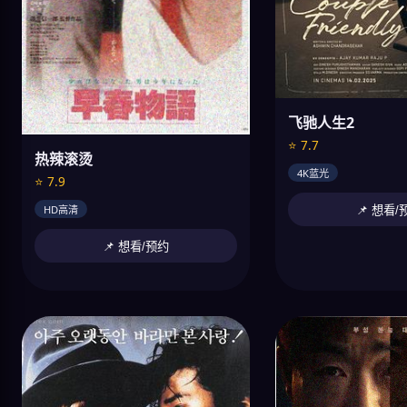
飞驰人生2
⭐ 7.7
热辣滚烫
4K蓝光
⭐ 7.9
HD高清
📌 想看/
📌 想看/预约