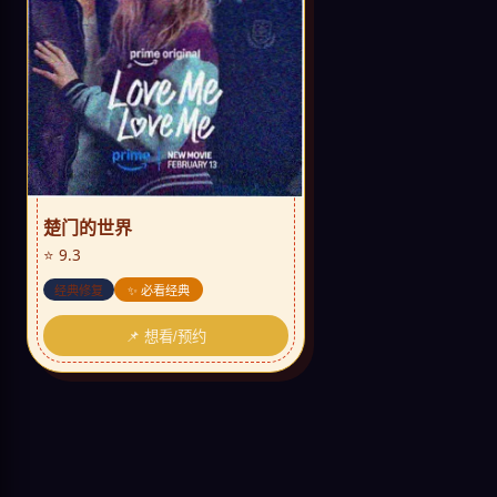
楚门的世界
⭐ 9.3
经典修复
✨ 必看经典
📌 想看/预约