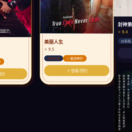
封神第
⭐ 8.4
美丽人生
25天后
⭐ 9.5
经典修复
✨ 催泪神片
神
📌 想看/预约
预约