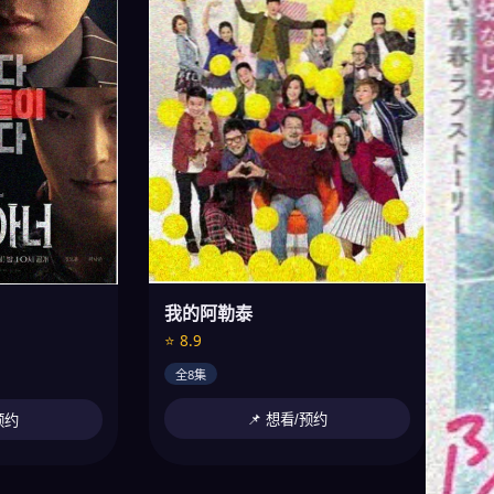
我的阿勒泰
⭐ 8.9
全8集
📌 想看/预约
预约