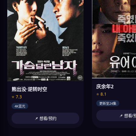
庆余年2
熊出没·逆转时空
⭐ 8.1
⭐ 7.3
更新至24集
4K蓝光
📌 想看/
📌 想看/预约